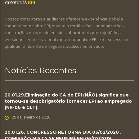
Nossos consultores e auditores oferecem experiência global e
conhecimento sobre EPI, quanto a certificações, normatizações,
construções na área de ensaios laboratoriais para ajudá-lo a
evoluir no cenário nacional e internacional de EPI e ter sucesso em
qualquer ambiente de negócios públicos ou privado.
Notícias Recentes
20.01.29.Eliminação do CA do EPI (NÃO) significa que
tornou-se desobrigatório fornecer EPI ao empregado
(NR-06 e CLT).
29 de janeiro de 2020
20.01.26. CONGRESSO RETORNA DIA 03/02/2020 .
COMISSÃO MISTA SE REUNIRá EM 06/02/2019