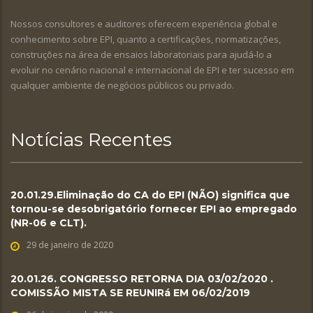
Nossos consultores e auditores oferecem experiência global e
conhecimento sobre EPI, quanto a certificações, normatizações,
construções na área de ensaios laboratoriais para ajudá-lo a
evoluir no cenário nacional e internacional de EPI e ter sucesso em
qualquer ambiente de negócios públicos ou privado.
Notícias Recentes
20.01.29.Eliminação do CA do EPI (NÃO) significa que
tornou-se desobrigatório fornecer EPI ao empregado
(NR-06 e CLT).
29 de janeiro de 2020
20.01.26. CONGRESSO RETORNA DIA 03/02/2020 .
COMISSÃO MISTA SE REUNIRá EM 06/02/2019