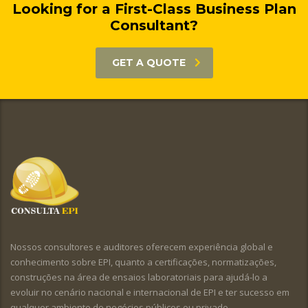
Looking for a First-Class Business Plan
Consultant?
GET A QUOTE
Nossos consultores e auditores oferecem experiência global e
conhecimento sobre EPI, quanto a certificações, normatizações,
construções na área de ensaios laboratoriais para ajudá-lo a
evoluir no cenário nacional e internacional de EPI e ter sucesso em
qualquer ambiente de negócios públicos ou privado.