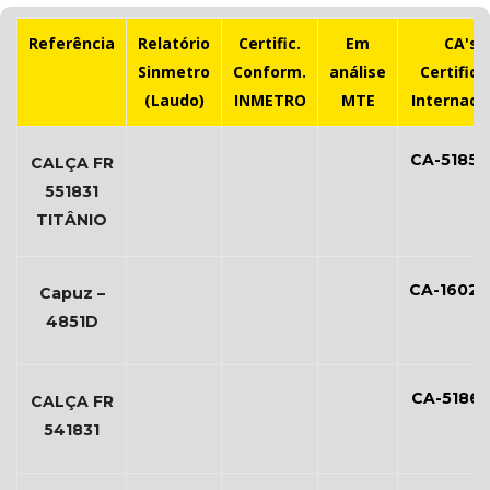
Referência
Relatório
Certific.
Em
CA's 
Sinmetro
Conform.
análise
Certific
(Laudo)
INMETRO
MTE
Internaci
CA-51857
CALÇA FR
551831
TITÂNIO
CA-16028
Capuz –
4851D
CA-51861
CALÇA FR
541831