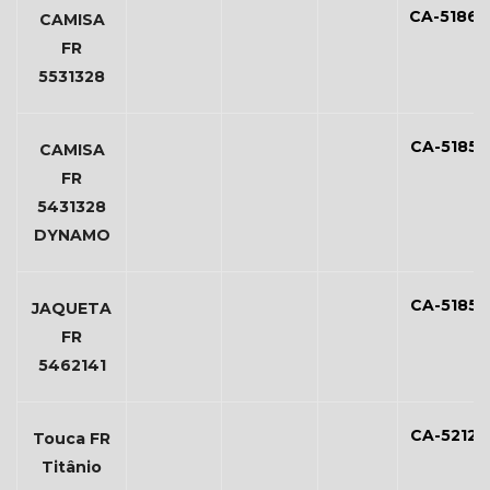
CA-51860
CAMISA
FR
5531328
CA-51859
CAMISA
FR
5431328
DYNAMO
CA-51858
JAQUETA
FR
5462141
CA-52120
Touca FR
Titânio