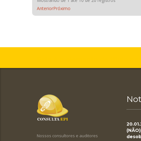
Mostrando de 1 até 10 de 20 registros
Anterior
Próximo
Este é o elemento de título pe
Not
20.01
(NÃO)
Nossos consultores e auditores
desob