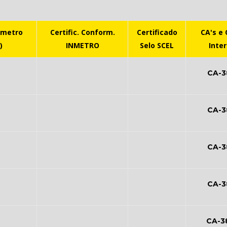
nmetro
Certific. Conform.
Certificado
CA's e 
)
INMETRO
Selo SCEL
Inte
CA-3
CA-3
CA-3
CA-3
CA-3