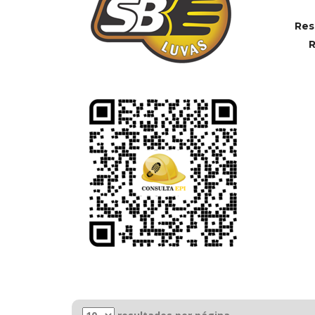
Res
R