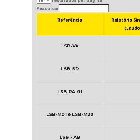
resultados por página
Pesquisar
Referência
Relatório Si
(Laudo
LSB-VA
LSB-SD
LSB-RA-01
LSB-M01 e LSB-M20
LSB - AB