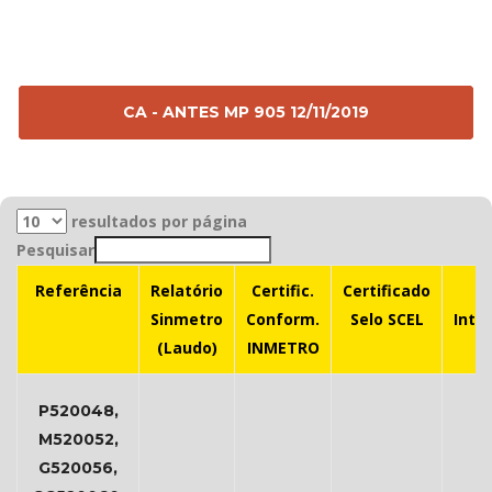
CA - ANTES MP 905 12/11/2019
resultados por página
Pesquisar
Referência
Relatório
Certific.
Certificado
Sinmetro
Conform.
Selo SCEL
Inte
(Laudo)
INMETRO
P520048,
M520052,
G520056,